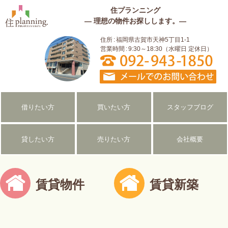
住
電
092-
住
住プランニング
プ
話
943-
― 理想の物件お探しします。―
ラ
番
1850
プ
ン
号
住所
福岡県古賀市天神5丁目1-1
ニ
営業時間
9:30～18:30（水曜日 定休日）
ン
ラ
グ
の
info 10planning
概
ン
観
ニ
借りたい方
買いたい方
スタッフブログ
ン
貸したい方
売りたい方
会社概要
グ
～
賃貸物件
賃貸新築
住